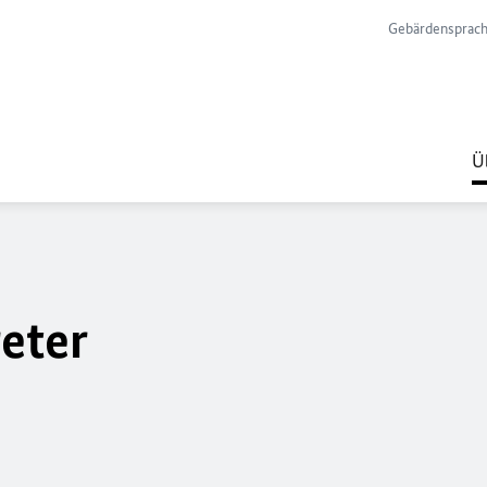
Gebärdensprac
Ü
eter