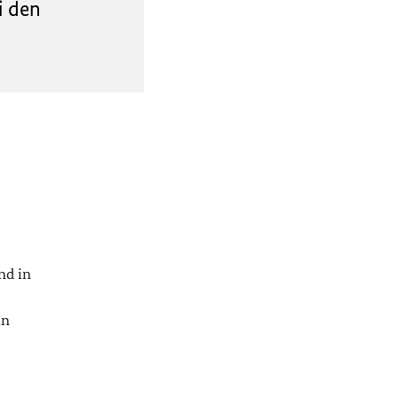
i den
nd in
in