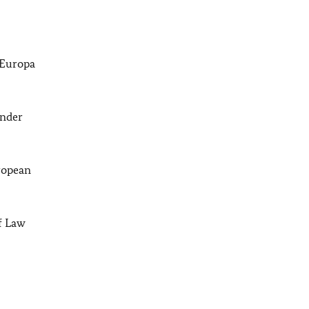
 Europa
ender
ropean
f Law