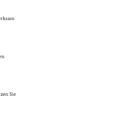
merksam
en
tzen Sie