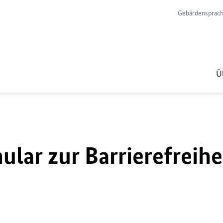
Gebärdensprac
Ü
lar zur Barrierefreihe